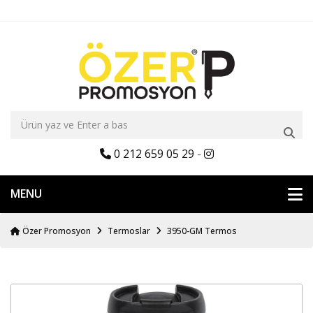
0 212 659 05 29
-
MENU
Özer Promosyon
Termoslar
3950-GM Termos