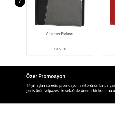
Sekreter Bloknot
₺ 372.00
Özer Promosyon
14 yılı aşkın süredir, promosyon sektörünün bir parças
geniş ürün yelpazesi ile sektörde önemli bir konuma ul