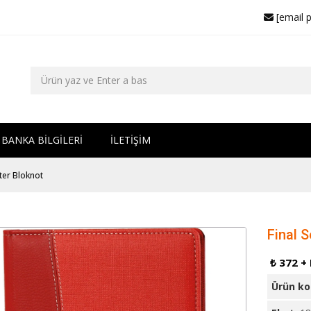
[email 
BANKA BİLGİLERİ
İLETİŞİM
eter Bloknot
Final 
₺ 372 +
Ürün k