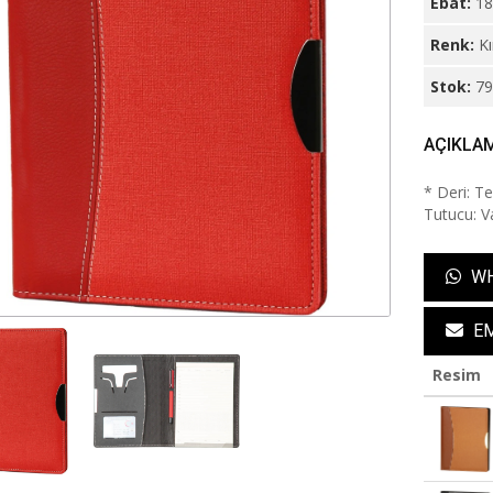
Ebat:
18
Renk:
Kı
Stok:
7
AÇIKLA
* Deri: T
Tutucu: Va
WH
EM
Resim