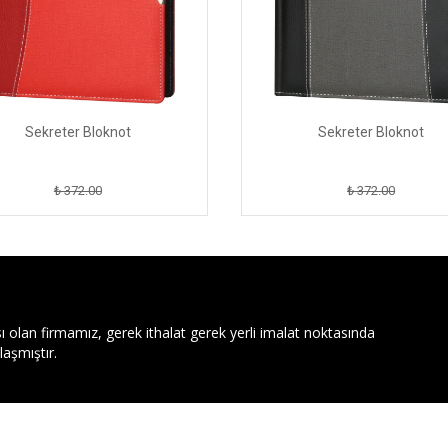
Sekreter Bloknot
Sekreter Bloknot
₺ 372.00
₺ 372.00
ı olan firmamız, gerek ithalat gerek yerli imalat noktasında
aşmıştır.