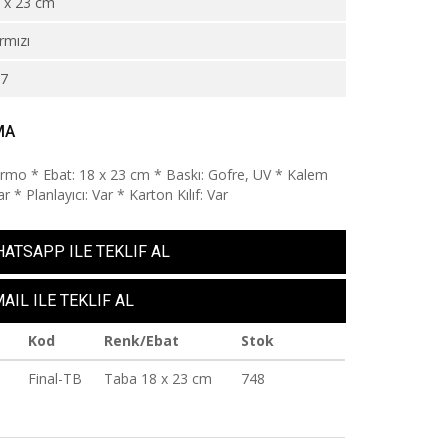
 x 23 cm
rmızı
97
MA
ermo * Ebat: 18 x 23 cm * Baskı: Gofre, UV * Kalem
r * Planlayıcı: Var * Karton Kılıf: Var
ATSAPP ILE TEKLIF AL
AIL ILE TEKLIF AL
Kod
Renk/Ebat
Stok
Final-TB
Taba 18 x 23 cm
748