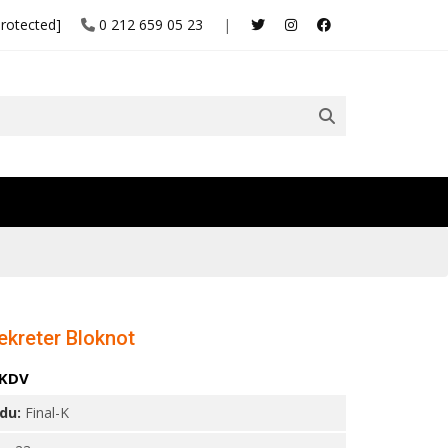
protected]
0 212 659 05 23
|
Sekreter Bloknot
 KDV
odu:
Final-K