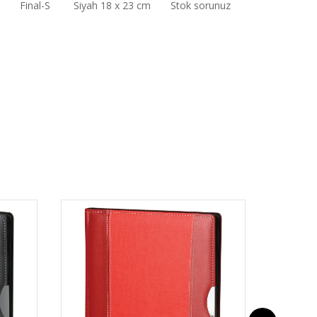
Final-S
Siyah 18 x 23 cm
Stok sorunuz