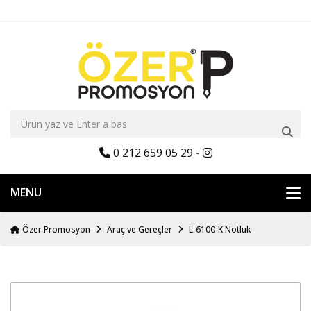
0 212 659 05 29
-
MENU
Özer Promosyon
Araç ve Gereçler
L-6100-K Notluk