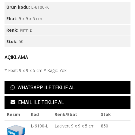
Ürün kodu:
L-6100-K
Ebat:
9 x 9 x 5 cm
Renk:
Kırmızı
Stok:
50
AÇIKLAMA
* Ebat: 9 x 9 x 5 cm * Kağıt: Yok
WHATSAPP ILE TEKLIF AL
EMAIL ILE TEKLIF AL
Resim
Kod
Renk/Ebat
Stok
L-6100-L
Lacivert 9 x 9 x 5 cm
850