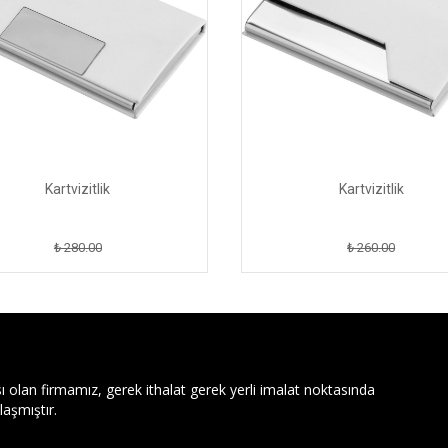
Kartvizitlik
Kartvizitlik
₺ 280.00
₺ 260.00
ı olan firmamız, gerek ithalat gerek yerli imalat noktasında
aşmıştır.