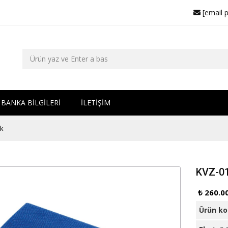
[email 
BANKA BİLGİLERİ
İLETİŞİM
ik
KVZ-013
₺ 260.0
Ürün k