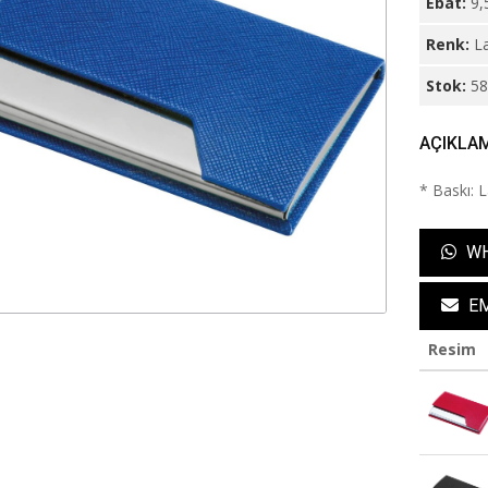
Ebat:
9,
Renk:
La
Stok:
5
AÇIKLA
* Baskı: 
WH
EM
Resim