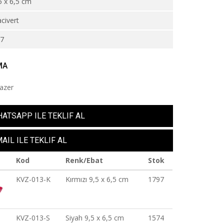
5 x 6,5 cm
civert
87
MA
Lazer
ATSAPP ILE TEKLIF AL
AIL ILE TEKLIF AL
Kod
Renk/Ebat
Stok
KVZ-013-K
Kırmızı 9,5 x 6,5 cm
1797
KVZ-013-S
Siyah 9,5 x 6,5 cm
1574