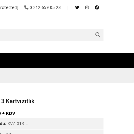
protected]
0 212 659 05 23
|
 Kartvizitlik
0 + KDV
odu:
KVZ-013-L