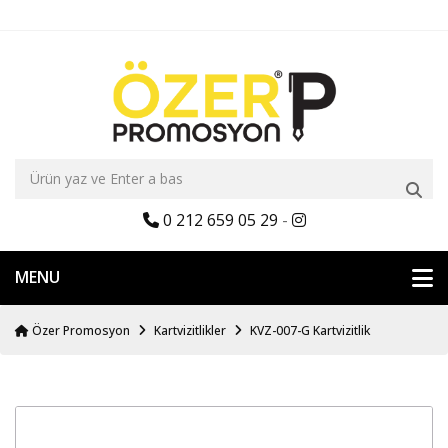
0 212 659 05 29
-
MENU
Özer Promosyon
Kartvizitlikler
KVZ-007-G Kartvizitlik