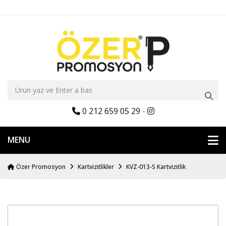
0 212 659 05 29
-
MENU
Özer Promosyon
Kartvizitlikler
KVZ-013-S Kartvizitlik