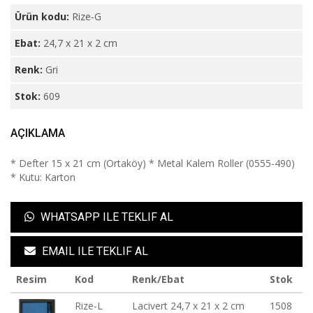
Ürün kodu:
Rize-G
Ebat:
24,7 x 21 x 2 cm
Renk:
Gri
Stok:
609
AÇIKLAMA
* Defter 15 x 21 cm (Ortaköy) * Metal Kalem Roller (0555-490)
* Kutu: Karton
WHATSAPP ILE TEKLIF AL
EMAIL ILE TEKLIF AL
Resim
Kod
Renk/Ebat
Stok
Rize-L
Lacivert 24,7 x 21 x 2 cm
1508