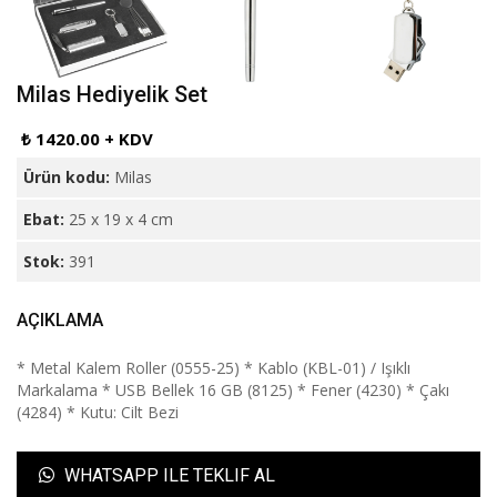
Milas Hediyelik Set
₺ 1420.00 + KDV
Ürün kodu:
Milas
Ebat:
25 x 19 x 4 cm
Stok:
391
AÇIKLAMA
* Metal Kalem Roller (0555-25) * Kablo (KBL-01) / Işıklı
Markalama * USB Bellek 16 GB (8125) * Fener (4230) * Çakı
(4284) * Kutu: Cilt Bezi
WHATSAPP ILE TEKLIF AL