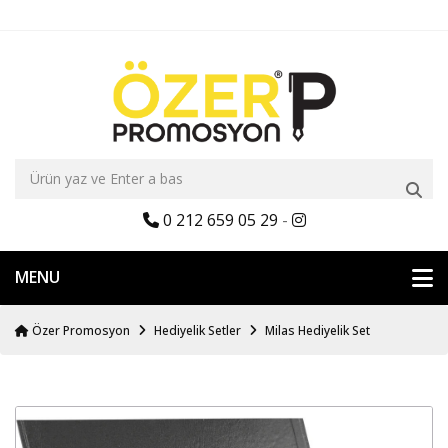
0 212 659 05 29
-
MENU
Özer Promosyon
Hediyelik Setler
Milas Hediyelik Set