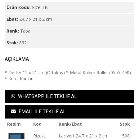
Ürün kodu:
Rize-TB
Ebat:
24,7 x 21 x 2 cm
Renk:
Taba
Stok:
832
AÇIKLAMA
* Defter 15 x 21 cm (Ortaköy) * Metal Kalem Roller (0555-490)
* Kutu: Karton
WHATSAPP ILE TEKLIF AL
EMAIL ILE TEKLIF AL
Resim
Kod
Renk/Ebat
Stok
Rize-L
Lacivert 24,7 x 21 x 2 cm
1508