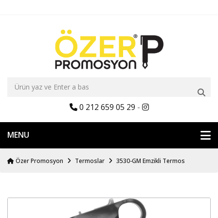
0 212 659 05 29
-
MENU
Özer Promosyon
Termoslar
3530-GM Emzikli Termos