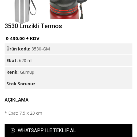
3530 Emzikli Termos
₺ 430.00 + KDV
Ürün kodu:
3530-GM
Ebat:
620 ml
Renk:
Gümüş
Stok Sorunuz
AÇIKLAMA
* Ebat: 7,5 x 20 cm
WHATSAPP ILE TEKLIF AL