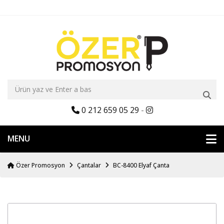
0 212 659 05 29
-
MENU
Özer Promosyon
Çantalar
BC-8400 Elyaf Çanta