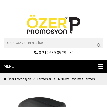
0 212 659 05 29
-
MENU
Özer Promosyon
Termoslar
3720-MV Devrilmez Termos