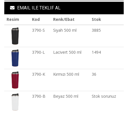
EMAIL ILE TEKLIF AL
Resim
Kod
Renk/Ebat
Stok
3790-S
Siyah 500 ml
3885
3790-L
Lacivert 500 ml
1494
3790-K
Kırmızı 500 ml
36
3790-B
Beyaz 500 ml
Stok sorunuz