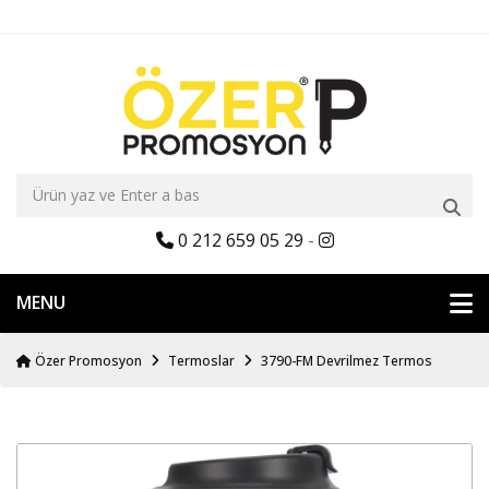
0 212 659 05 29
-
MENU
Özer Promosyon
Termoslar
3790-FM Devrilmez Termos