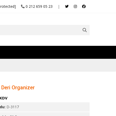
protected]
0 212 659 05 23
|
 Deri Organizer
 KDV
odu:
D-3117