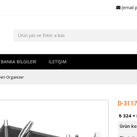
[email 
BANKA BİLGİLERİ
İLETİŞİM
eri Organizer
D-3117
₺ 324 +
Ürün k