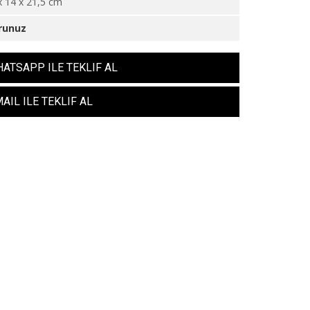
x 14 x 21,5 cm
runuz
ATSAPP ILE TEKLIF AL
AIL ILE TEKLIF AL