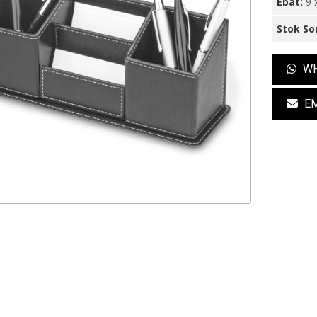
Ebat:
9 
Stok So
WH
EM