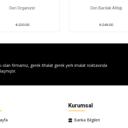
Deri Organizer
Deri Bardak Altlığı
₺ 220.00
₺ 246.00
ı olan firmamız, gerek ithalat gerek yerli imalat noktasında
aşmıştır.
Kurumsal
ayfa
Banka Bilgileri