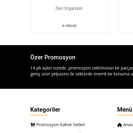
ad
Deri Organizer
₺ 180.00
Özer Promosyon
14 yılı aşkın süredir, promosyon sektörünün bir parças
geniş ürün yelpazesi ile sektörde önemli bir konuma ul
Kategoriler
Menü
Promosyon Kahve Setleri
Anas