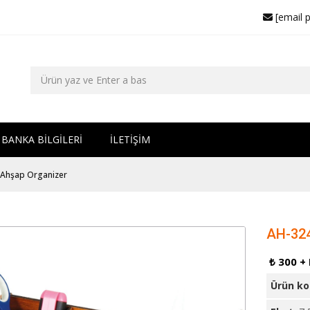
[email 
BANKA BİLGİLERİ
İLETİŞİM
 Ahşap Organizer
AH-324
₺ 300 +
Ürün k