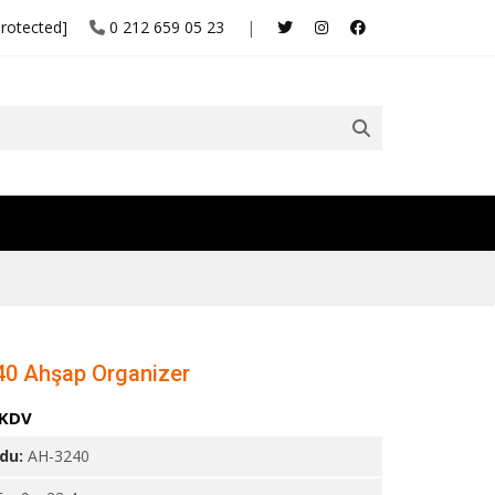
protected]
0 212 659 05 23
|
0 Ahşap Organizer
 KDV
odu:
AH-3240