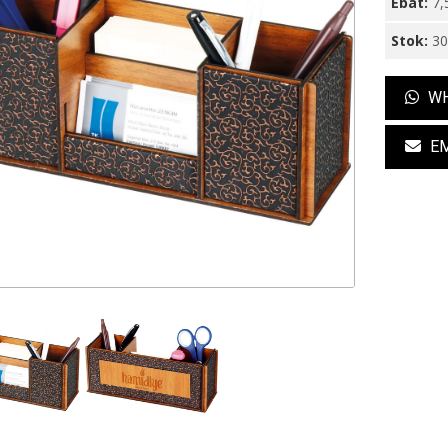
Ebat:
7,
Stok:
3
WH
EM