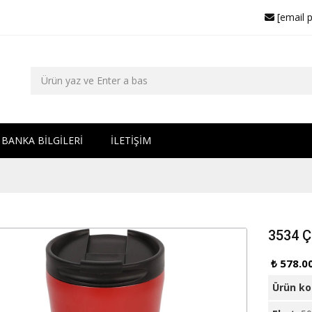
[email 
BANKA BİLGİLERİ
İLETİŞİM
3534 Ç
₺ 578.0
Ürün k