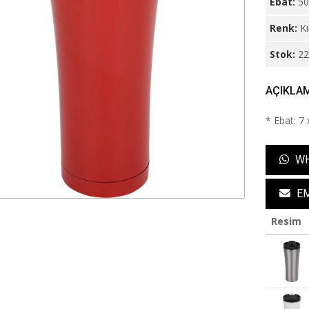
Ebat:
50
Renk:
Kı
Stok:
2
AÇIKLA
* Ebat: 7
WH
EM
Resim