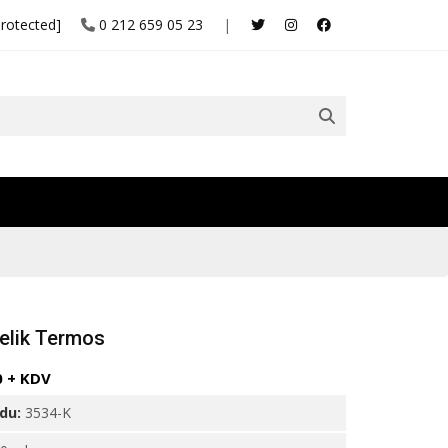
protected]
0 212 659 05 23
|
elik Termos
0 + KDV
odu:
3534-K