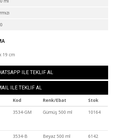
0 ml
rmızı
20
MA
 x 19 cm
ATSAPP ILE TEKLIF AL
AIL ILE TEKLIF AL
Kod
Renk/Ebat
Stok
3534-GM
Gümüş 500 ml
10164
3534-B
Beyaz 500 ml
6142