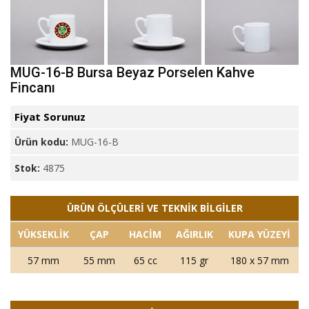
MUG-16-B Bursa Beyaz Porselen Kahve
Fincanı
Fiyat Sorunuz
Ürün kodu:
MUG-16-B
Stok:
4875
ÜRÜN ÖLÇÜLERİ VE TEKNİK BİLGİLER
YÜKSEKLİK
ÇAP
HACİM
AĞIRLIK
KUPA YÜZEYİ
57 mm
55 mm
65 cc
115 gr
180 x 57 mm