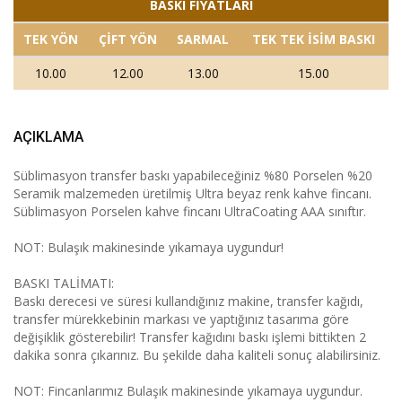
BASKI FİYATLARI
TEK YÖN
ÇİFT YÖN
SARMAL
TEK TEK İSİM BASKI
10.00
12.00
13.00
15.00
AÇIKLAMA
Süblimasyon transfer baskı yapabileceğiniz %80 Porselen %20
Seramik malzemeden üretilmiş Ultra beyaz renk kahve fincanı.
Süblimasyon Porselen kahve fincanı UltraCoating AAA sınıftır.
NOT: Bulaşık makinesinde yıkamaya uygundur!
BASKI TALİMATI:
Baskı derecesi ve süresi kullandığınız makine, transfer kağıdı,
transfer mürekkebinin markası ve yaptığınız tasarıma göre
değişiklik gösterebilir! Transfer kağıdını baskı işlemi bittikten 2
dakika sonra çıkarınız. Bu şekilde daha kaliteli sonuç alabilirsiniz.
NOT: Fincanlarımız Bulaşık makinesinde yıkamaya uygundur.