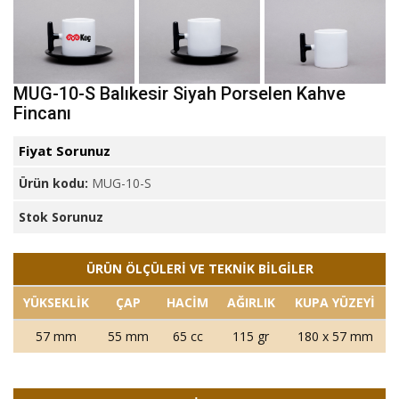
MUG-10-S Balıkesir Siyah Porselen Kahve
Fincanı
Fiyat Sorunuz
Ürün kodu:
MUG-10-S
Stok Sorunuz
ÜRÜN ÖLÇÜLERİ VE TEKNİK BİLGİLER
YÜKSEKLİK
ÇAP
HACİM
AĞIRLIK
KUPA YÜZEYİ
57 mm
55 mm
65 cc
115 gr
180 x 57 mm