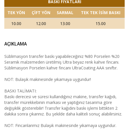
BASKI FİYATLARI
TEK YÖN
ÇİFT YÖN
SARMAL
TEK TEK İSİM BASKI
10.00
12.00
13.00
15.00
AÇIKLAMA
Süblimasyon transfer baskı yapabileceğiniz %80 Porselen %20
Seramik malzemeden üretilmiş Ultra beyaz renk kahve fincanı.
Süblimasyon Porselen kahve fincanı UltraCoating AAA sınıftır.
NOT: Bulaşık makinesinde yıkamaya uygundur!
BASKI TALİMATI:
Baskı derecesi ve süresi kullandığınız makine, transfer kağıdı,
transfer mürekkebinin markası ve yaptığınız tasarıma göre
değişiklik gösterebilir! Transfer kağıdını baskı işlemi bittikten 2
dakika sonra çıkarınız. Bu şekilde daha kaliteli sonuç alabilirsiniz.
NOT: Fincanlarımız Bulaşık makinesinde yıkamaya uygundur.