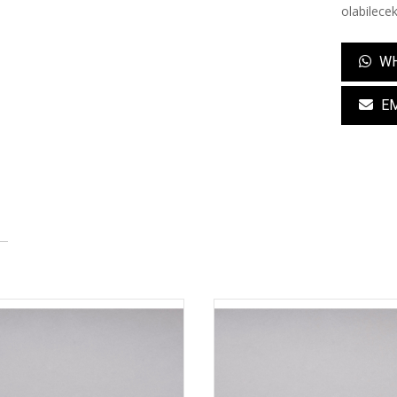
olabilecek
WH
EM