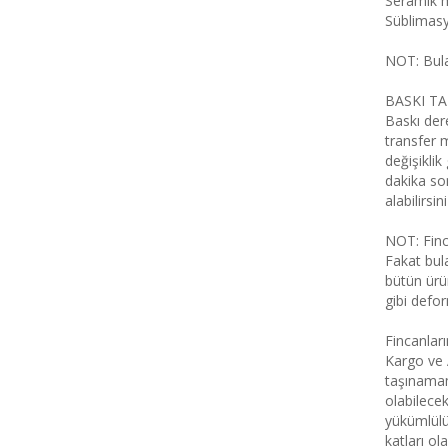
Seramik m
Süblimasy
NOT: Bul
BASKI TA
Baskı dere
transfer 
değişiklik
dakika son
alabilirsini
NOT: Finc
Fakat bul
bütün ürü
gibi defo
Fincanlar
Kargo ve 
taşınamam
olabilecek
yükümlülüğ
katları ol