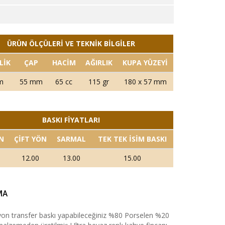
3
ÜRÜN ÖLÇÜLERİ VE TEKNİK BİLGİLER
LİK
ÇAP
HACİM
AĞIRLIK
KUPA YÜZEYİ
m
55 mm
65 cc
115 gr
180 x 57 mm
BASKI FİYATLARI
N
ÇİFT YÖN
SARMAL
TEK TEK İSİM BASKI
12.00
13.00
15.00
MA
on transfer baskı yapabileceğiniz %80 Porselen %20