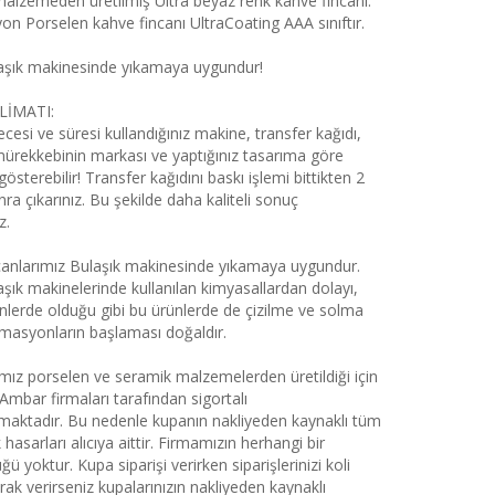
alzemeden üretilmiş Ultra beyaz renk kahve fincanı.
on Porselen kahve fincanı UltraCoating AAA sınıftır.
aşık makinesinde yıkamaya uygundur!
LİMATI:
cesi ve süresi kullandığınız makine, transfer kağıdı,
mürekkebinin markası ve yaptığınız tasarıma göre
 gösterebilir! Transfer kağıdını baskı işlemi bittikten 2
ra çıkarınız. Bu şekilde daha kaliteli sonuç
z.
anlarımız Bulaşık makinesinde yıkamaya uygundur.
aşık makinelerinde kullanılan kimyasallardan dolayı,
nlerde olduğu gibi bu ürünlerde de çizilme ve solma
rmasyonların başlaması doğaldır.
ımız porselen ve seramik malzemelerden üretildiği için
Ambar firmaları tarafından sigortalı
aktadır. Bu nedenle kupanın nakliyeden kaynaklı tüm
 hasarları alıcıya aittir. Firmamızın herhangi bir
ü yoktur. Kupa siparişi verirken siparişlerinizi koli
arak verirseniz kupalarınızın nakliyeden kaynaklı