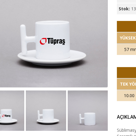
Stok:
1
YÜKSEK
57 m
TEK YÖ
10.00
AÇIKLA
Süblimasy