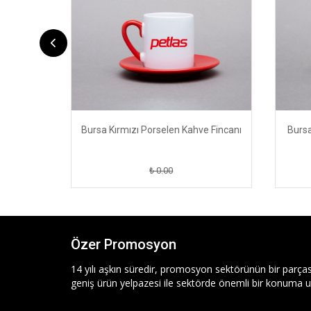
 Fincanı
Bursa Kırmızı Porselen Kahve Fincanı
Bursa
₺ 0.00
Özer Promosyon
14 yılı aşkın süredir, promosyon sektörünün bir parças
geniş ürün yelpazesi ile sektörde önemli bir konuma ul