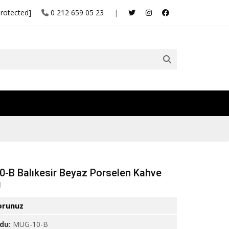
protected]
0 212 659 05 23
|
-B Balıkesir Beyaz Porselen Kahve
ı
orunuz
odu:
MUG-10-B