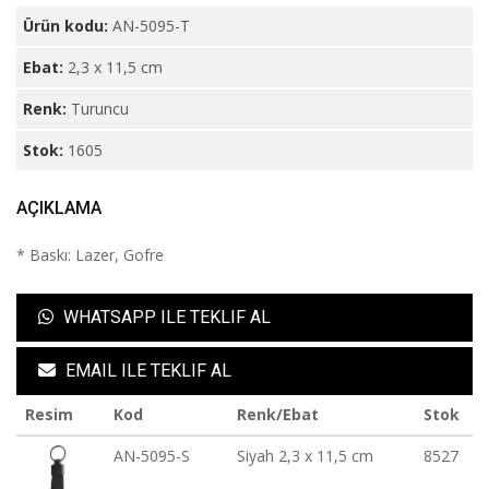
Ürün kodu:
AN-5095-T
Ebat:
2,3 x 11,5 cm
Renk:
Turuncu
Stok:
1605
AÇIKLAMA
* Baskı: Lazer, Gofre
WHATSAPP ILE TEKLIF AL
EMAIL ILE TEKLIF AL
Resim
Kod
Renk/Ebat
Stok
AN-5095-S
Siyah 2,3 x 11,5 cm
8527