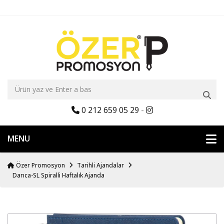
0 212 659 05 29
-
MENU
Özer Promosyon
Tarihli Ajandalar
Darıca-SL Spiralli Haftalık Ajanda