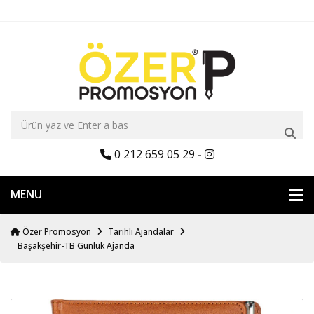
0 212 659 05 29
-
MENU
Özer Promosyon
Tarihli Ajandalar
Başakşehir-TB Günlük Ajanda