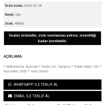
Ürün kodu:
0544-20-SR
Renk:
Sarı
Stok:
48800
İmalat ürünüdür, stok sınırlaması yoktur, istenildiği
kadar üretilebilir.
AÇIKLAMA
* Mekanizma: Basmalı * Baskı: UV, Tampon * Paket Adeti: 100 *
Koli Adeti: 2000 * Yerli Üretim
WHATSAPP ILE TEKLIF AL
EMAIL ILE TEKLIF AL