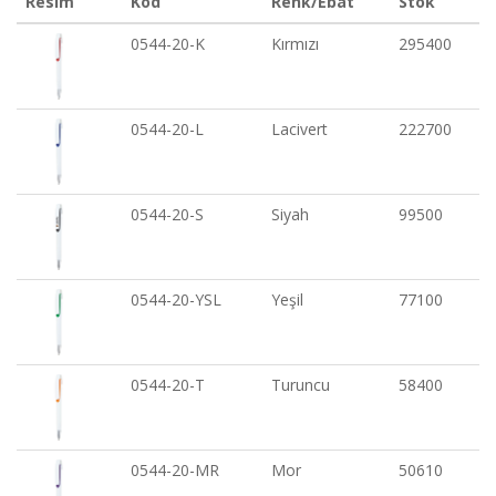
Resim
Kod
Renk/Ebat
Stok
0544-20-K
Kırmızı
295400
0544-20-L
Lacivert
222700
0544-20-S
Siyah
99500
0544-20-YSL
Yeşil
77100
0544-20-T
Turuncu
58400
0544-20-MR
Mor
50610