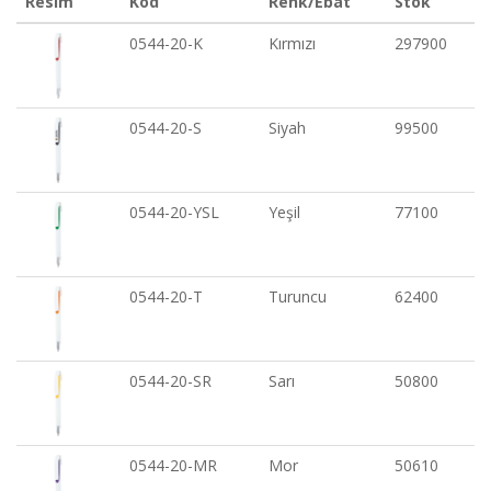
Resim
Kod
Renk/Ebat
Stok
0544-20-K
Kırmızı
297900
0544-20-S
Siyah
99500
0544-20-YSL
Yeşil
77100
0544-20-T
Turuncu
62400
0544-20-SR
Sarı
50800
0544-20-MR
Mor
50610