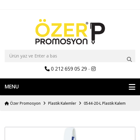
0 212 659 05 29
-
MENU
Özer Promosyon
Plastik Kalemler
0544-20-L Plastik Kalem