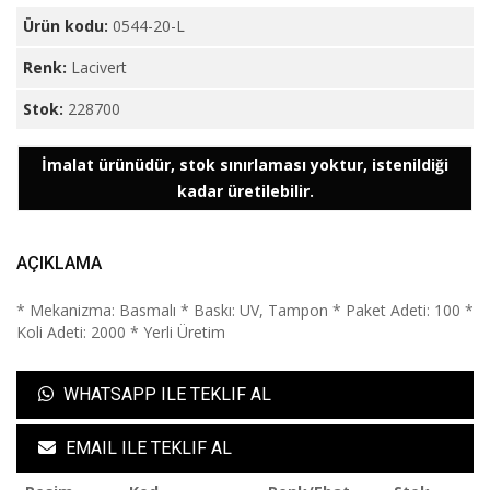
Ürün kodu:
0544-20-L
Renk:
Lacivert
Stok:
228700
İmalat ürünüdür, stok sınırlaması yoktur, istenildiği
kadar üretilebilir.
AÇIKLAMA
* Mekanizma: Basmalı * Baskı: UV, Tampon * Paket Adeti: 100 *
Koli Adeti: 2000 * Yerli Üretim
WHATSAPP ILE TEKLIF AL
EMAIL ILE TEKLIF AL