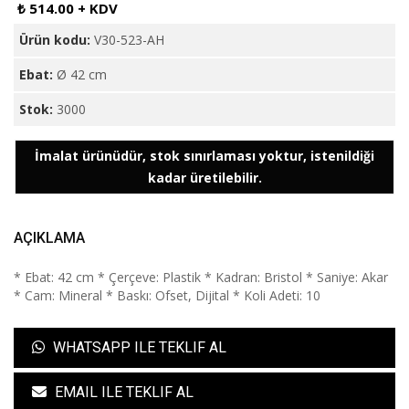
₺ 514.00 + KDV
Ürün kodu:
V30-523-AH
Ebat:
Ø 42 cm
Stok:
3000
İmalat ürünüdür, stok sınırlaması yoktur, istenildiği
kadar üretilebilir.
AÇIKLAMA
* Ebat: 42 cm * Çerçeve: Plastik * Kadran: Bristol * Saniye: Akar
* Cam: Mineral * Baskı: Ofset, Dijital * Koli Adeti: 10
WHATSAPP ILE TEKLIF AL
EMAIL ILE TEKLIF AL