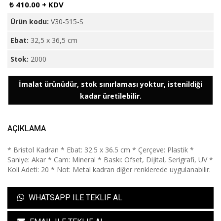
₺ 410.00 + KDV
Ürün kodu:
V30-515-S
Ebat:
32,5 x 36,5 cm
Stok:
2000
İmalat ürünüdür, stok sınırlaması yoktur, istenildiği
kadar üretilebilir.
AÇIKLAMA
* Bristol Kadran * Ebat: 32.5 x 36.5 cm * Çerçeve: Plastik *
Saniye: Akar * Cam: Mineral * Baskı: Ofset, Dijital, Serigrafi, UV *
Koli Adeti: 20 * Not: Metal kadran diğer renklerede uygulanabilir.
WHATSAPP ILE TEKLIF AL