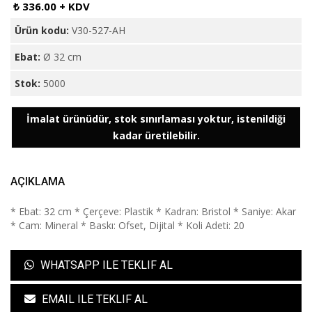
₺ 336.00 + KDV
Ürün kodu:
V30-527-AH
Ebat:
Ø 32 cm
Stok:
5000
İmalat ürünüdür, stok sınırlaması yoktur, istenildiği
kadar üretilebilir.
AÇIKLAMA
* Ebat: 32 cm * Çerçeve: Plastik * Kadran: Bristol * Saniye: Akar
* Cam: Mineral * Baskı: Ofset, Dijital * Koli Adeti: 20
WHATSAPP ILE TEKLIF AL
EMAIL ILE TEKLIF AL