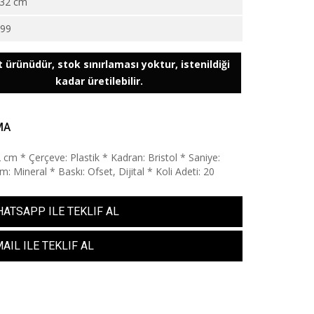
32 cm
999
 ürünüdür, stok sınırlaması yoktur, istenildiği
kadar üretilebilir.
MA
2 cm * Çerçeve: Plastik * Kadran: Bristol * Saniye:
: Mineral * Baskı: Ofset, Dijital * Koli Adeti: 20
ATSAPP ILE TEKLIF AL
AIL ILE TEKLIF AL