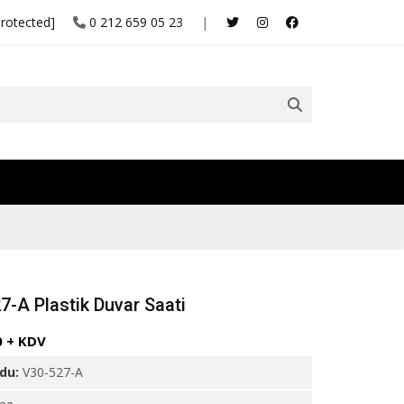
protected]
0 212 659 05 23
|
7-A Plastik Duvar Saati
0 + KDV
odu:
V30-527-A