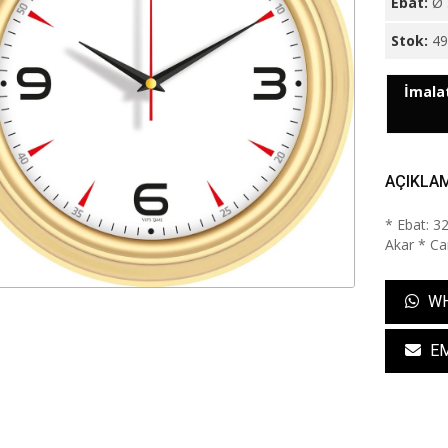
Ebat:
Ø 
Stok:
4
İmalat
AÇIKLA
* Ebat: 3
Akar * Cam
WH
EM