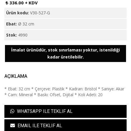
₺ 336.00 + KDV
Ürün kodu:
V30-527-G
Ebat:
Ø 32 cm
Stok:
4990
İmalat ürünüdür, stok sınırlaması yoktur, istenildiği
kadar üretilebilir.
AÇIKLAMA
* Ebat: 32 cm * Çerçeve: Plastik * Kadran: Bristol * Saniye: Akar
* Cam: Mineral * Baskı: Ofset, Dijital * Koli Adeti: 20
WHATSAPP ILE TEKLIF AL
EMAIL ILE TEKLIF AL