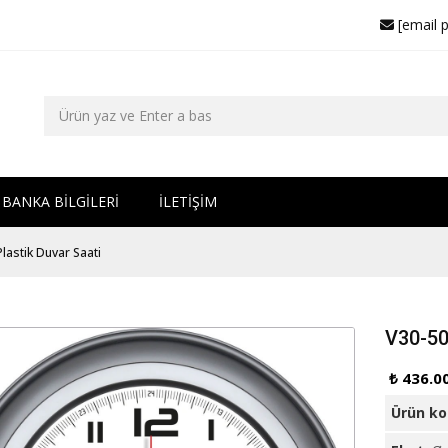
[email 
BANKA BİLGİLERİ
İLETİŞİM
lastik Duvar Saati
V30-50
₺ 436.0
Ürün k