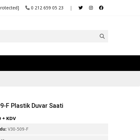
protected]
0 212 659 05 23
|
9-F Plastik Duvar Saati
0 + KDV
odu:
V30-509-F