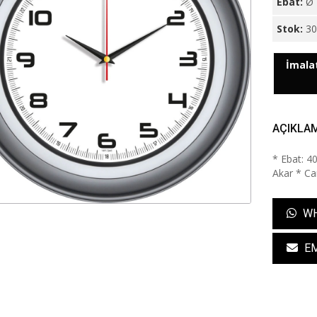
Ebat:
Ø 
Stok:
3
İmalat
AÇIKLA
* Ebat: 4
Akar * Cam
WH
EM