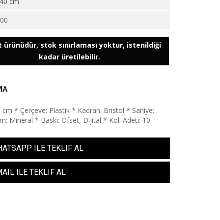
40 cm
000
 ürünüdür, stok sınırlaması yoktur, istenildiği
kadar üretilebilir.
MA
0 cm * Çerçeve: Plastik * Kadran: Bristol * Saniye:
: Mineral * Baskı: Ofset, Dijital * Koli Adeti: 10
ATSAPP ILE TEKLIF AL
AIL ILE TEKLIF AL