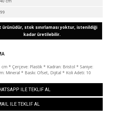
40 cm
999
 ürünüdür, stok sınırlaması yoktur, istenildiği
kadar üretilebilir.
MA
0 cm * Çerçeve: Plastik * Kadran: Bristol * Saniye:
: Mineral * Baskı: Ofset, Dijital * Koli Adeti: 10
ATSAPP ILE TEKLIF AL
AIL ILE TEKLIF AL