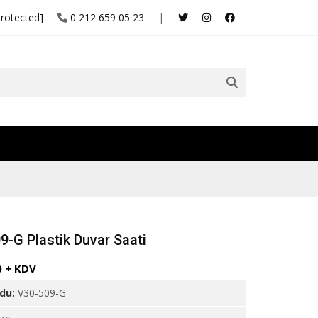
protected]
0 212 659 05 23
|
9-G Plastik Duvar Saati
0 + KDV
odu:
V30-509-G