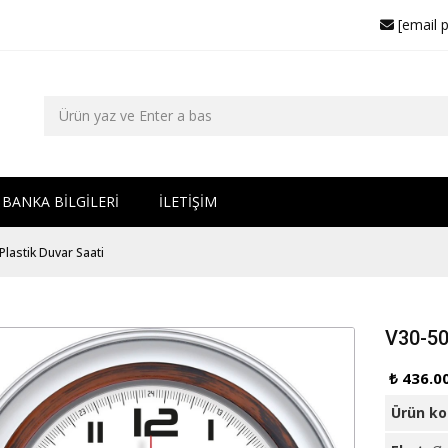
[email 
BANKA BİLGİLERİ
İLETİŞİM
Plastik Duvar Saati
V30-50
₺ 436.0
Ürün k