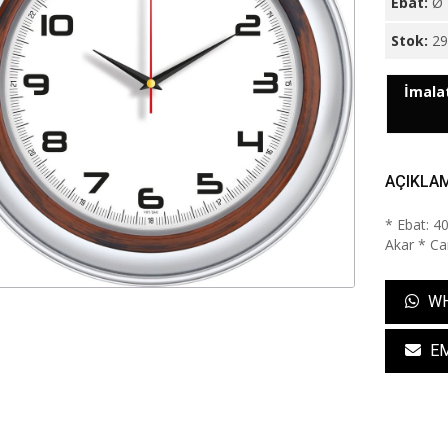
Ebat:
Ø 
Stok:
2
İmalat
AÇIKLA
* Ebat: 4
Akar * Cam
WH
EM