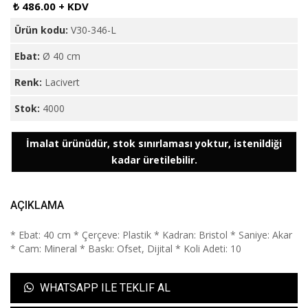
₺ 486.00 + KDV
Ürün kodu:
V30-346-L
Ebat:
Ø 40 cm
Renk:
Lacivert
Stok:
4000
İmalat ürünüdür, stok sınırlaması yoktur, istenildiği
kadar üretilebilir.
AÇIKLAMA
* Ebat: 40 cm * Çerçeve: Plastik * Kadran: Bristol * Saniye: Akar
* Cam: Mineral * Baskı: Ofset, Dijital * Koli Adeti: 10
WHATSAPP ILE TEKLIF AL