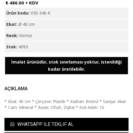
₺ 486.00 + KDV
Ürün kodu:
V30-346-K
Ebat:
Ø 40 cm
Renk:
Kırmızı
Stok:
4993
İmalat ürünüdür, stok sınırlaması yoktur, istenildiği
kadar üretilebilir.
AÇIKLAMA
* Ebat: 40 cm * Çerçeve: Plastik * Kadran: Bristol * Saniye: Akar
* Cam: Mineral * Baskı: Ofset, Dijital * Koli Adeti: 10
WHATSAPP ILE TEKLIF AL