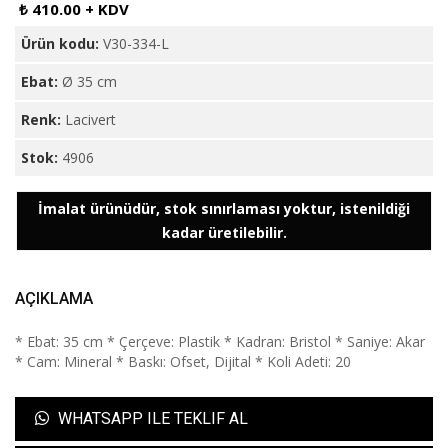
₺ 410.00 + KDV
Ürün kodu:
V30-334-L
Ebat:
Ø 35 cm
Renk:
Lacivert
Stok:
4906
İmalat ürünüdür, stok sınırlaması yoktur, istenildiği
kadar üretilebilir.
AÇIKLAMA
* Ebat: 35 cm * Çerçeve: Plastik * Kadran: Bristol * Saniye: Akar
* Cam: Mineral * Baskı: Ofset, Dijital * Koli Adeti: 20
WHATSAPP ILE TEKLIF AL