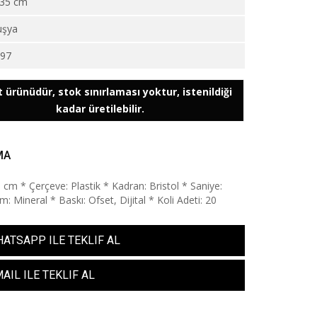
35 cm
uşya
997
 ürünüdür, stok sınırlaması yoktur, istenildiği
kadar üretilebilir.
MA
5 cm * Çerçeve: Plastik * Kadran: Bristol * Saniye:
: Mineral * Baskı: Ofset, Dijital * Koli Adeti: 20
ATSAPP ILE TEKLIF AL
AIL ILE TEKLIF AL