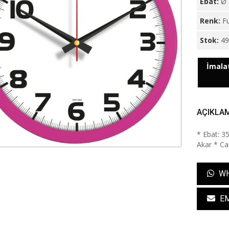
Ebat:
Ø 
Renk:
F
Stok:
4
İmalat
AÇIKLA
* Ebat: 3
Akar * Cam
WH
EM