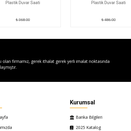
Plastik Duvar Saati
Plastik Duvar Saati
₺ 368.00
₺ 486.00
ı olan firmamız, gerek ithalat gerek yerli imalat noktasında
aşmıştır.
Kurumsal
ayfa
Banka Bilgileri
ımızda
2025 Katalog