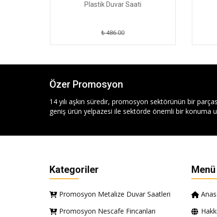
Plastik Duvar Saati
₺ 486.00
Özer Promosyon
14 yılı aşkın süredir, promosyon sektörünün bir parças
geniş ürün yelpazesi ile sektörde önemli bir konuma ul
Kategoriler
Menü
Promosyon Metalize Duvar Saatleri
Anas
Promosyon Nescafe Fincanları
Hakk