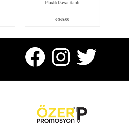
Plastik Duvar Saati
₺ 368.00