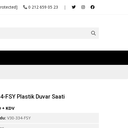
protected]
0 212 659 05 23
|
4-FSY Plastik Duvar Saati
0 + KDV
odu:
V30-334-FSY