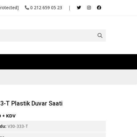
protected]
0 212 659 05 23
|
3-T Plastik Duvar Saati
0 + KDV
odu:
V30-333-T