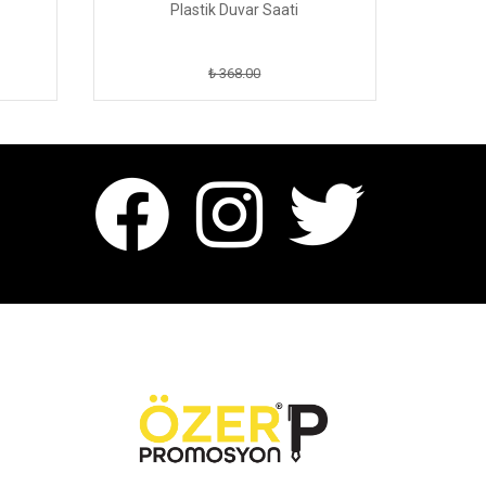
Plastik Duvar Saati
₺ 368.00