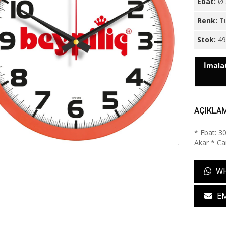
Ebat:
Ø 
Renk:
T
Stok:
4
İmalat
AÇIKLA
* Ebat: 3
Akar * Cam
WH
EM