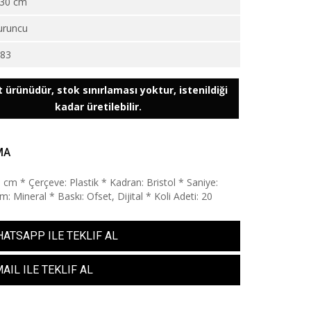
30 cm
uruncu
983
 ürünüdür, stok sınırlaması yoktur, istenildiği
kadar üretilebilir.
MA
0 cm * Çerçeve: Plastik * Kadran: Bristol * Saniye:
: Mineral * Baskı: Ofset, Dijital * Koli Adeti: 20
ATSAPP ILE TEKLIF AL
AIL ILE TEKLIF AL