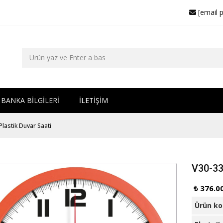
[email 
BANKA BİLGİLERİ
İLETİŞİM
lastik Duvar Saati
V30-33
₺ 376.0
Ürün k