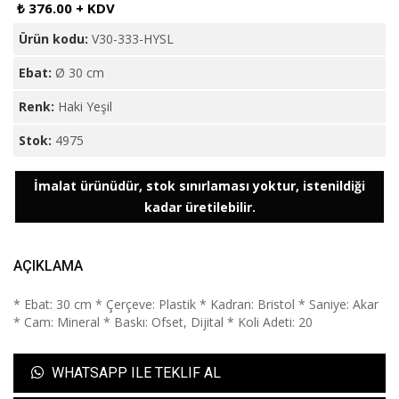
₺ 376.00 + KDV
Ürün kodu:
V30-333-HYSL
Ebat:
Ø 30 cm
Renk:
Haki Yeşil
Stok:
4975
İmalat ürünüdür, stok sınırlaması yoktur, istenildiği
kadar üretilebilir.
AÇIKLAMA
* Ebat: 30 cm * Çerçeve: Plastik * Kadran: Bristol * Saniye: Akar
* Cam: Mineral * Baskı: Ofset, Dijital * Koli Adeti: 20
WHATSAPP ILE TEKLIF AL