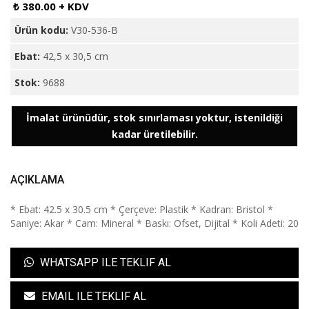
₺ 380.00 + KDV
Ürün kodu:
V30-536-B
Ebat:
42,5 x 30,5 cm
Stok:
9688
İmalat ürünüdür, stok sınırlaması yoktur, istenildiği
kadar üretilebilir.
AÇIKLAMA
* Ebat: 42.5 x 30.5 cm * Çerçeve: Plastik * Kadran: Bristol *
Saniye: Akar * Cam: Mineral * Baskı: Ofset, Dijital * Koli Adeti: 20
WHATSAPP ILE TEKLIF AL
EMAIL ILE TEKLIF AL