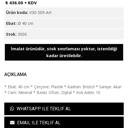
₺ 436.00 + KDV
Ürün kodu:
V30-509-AH
Ebat:
Ø 40 cm
Stok:
3000
İmalat ürünüdür, stok sınırlaması yoktur, istenildiği
kadar üretilebilir.
AÇIKLAMA
* Ebat: 40 cm * Çerçeve: Plastik * Kadran: Bristol * Saniye: Akar
* Cam: Mineral * Baskı: Ofset, Dijital * Koli Adeti: 10
WHATSAPP ILE TEKLIF AL
EMAIL ILE TEKLIF AL