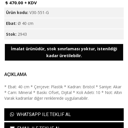
₺ 470.00 + KDV
Ürün kodu:
V30-551-G
Ebat:
Ø 40 cm
Stok:
2943
İmalat ürünüdür, stok sınırlaması yoktur, istenildiği
kadar üretilebilir.
AÇIKLAMA
* Ebat: 40 cm * Çerçeve: Plastik * Kadran: Bristol * Saniye: Akar
* Cam: Mineral * Baskı: Ofset, Dijital * Koli Adeti: 10 * Not: Altın
Varak kadranlar diğer renklerede uygulanabilir.
WHATSAPP ILE TEKLIF AL