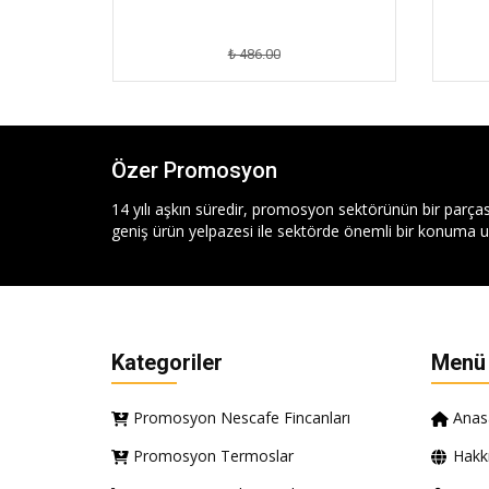
₺ 486.00
Özer Promosyon
14 yılı aşkın süredir, promosyon sektörünün bir parças
geniş ürün yelpazesi ile sektörde önemli bir konuma ul
Kategoriler
Menü
Promosyon Nescafe Fincanları
Anas
Promosyon Termoslar
Hakk