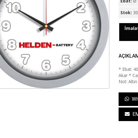
Ebat:
Ø 
Stok:
3
İmalat
AÇIKLA
* Ebat: 4
Akar * Cam
Not: Altın
WH
EM