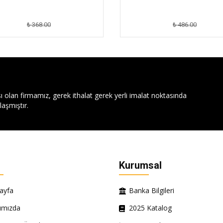
₺ 368.00
₺ 486.00
ı olan firmamız, gerek ithalat gerek yerli imalat noktasında
aşmıştır.
Kurumsal
ayfa
Banka Bilgileri
ımızda
2025 Katalog