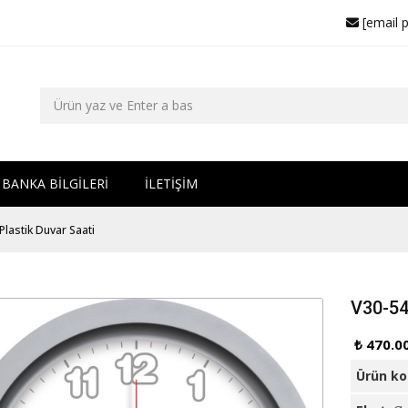
[email 
BANKA BİLGİLERİ
İLETİŞİM
Plastik Duvar Saati
V30-54
₺ 470.0
Ürün k