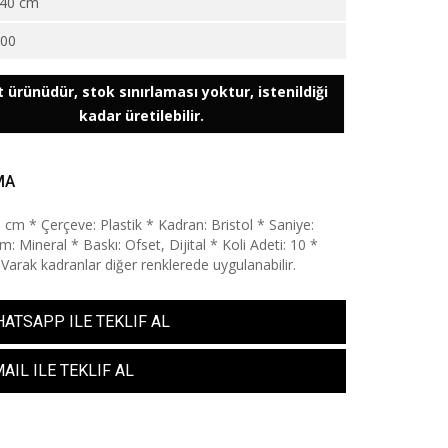
40 cm
000
 ürünüdür, stok sınırlaması yoktur, istenildiği
kadar üretilebilir.
MA
0 cm * Çerçeve: Plastik * Kadran: Bristol * Saniye:
: Mineral * Baskı: Ofset, Dijital * Koli Adeti: 10 *
 Varak kadranlar diğer renklerede uygulanabilir.
ATSAPP ILE TEKLIF AL
AIL ILE TEKLIF AL