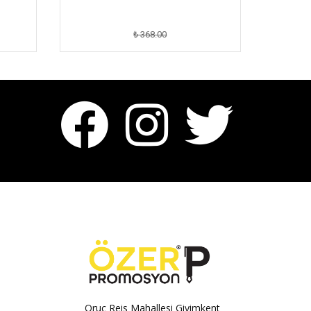
₺ 368.00
Oruç Reis Mahallesi Giyimkent