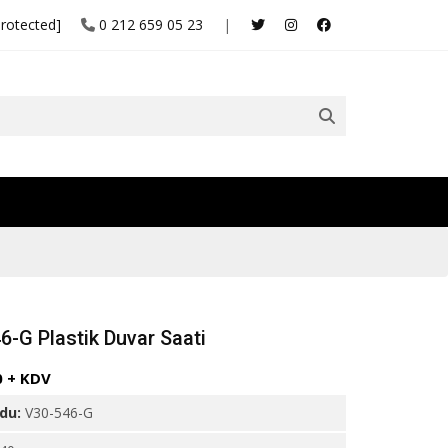
protected]
0 212 659 05 23
|
6-G Plastik Duvar Saati
0 + KDV
odu:
V30-546-G