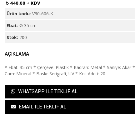
₺ 440.00 + KDV
Ürün kodu:
V30-606-K
Ebat:
Ø 35 cm
Stok:
200
AÇIKLAMA
* Ebat: 35 cm * Çerçeve: Plastik * Kadran: Metal * Saniye: Akar *
Cam: Mineral * Baskı: Serigrafi, UV * Koli Adeti: 20
WHATSAPP ILE TEKLIF AL
EMAIL ILE TEKLIF AL