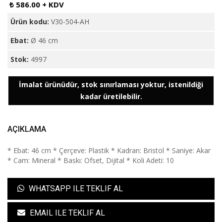
₺ 586.00 + KDV
Ürün kodu:
V30-504-AH
Ebat:
Ø 46 cm
Stok:
4997
İmalat ürünüdür, stok sınırlaması yoktur, istenildiği
kadar üretilebilir.
AÇIKLAMA
* Ebat: 46 cm * Çerçeve: Plastik * Kadran: Bristol * Saniye: Akar
* Cam: Mineral * Baskı: Ofset, Dijital * Koli Adeti: 10
WHATSAPP ILE TEKLIF AL
EMAIL ILE TEKLIF AL