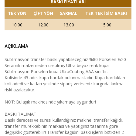
BASKI FİYATLARI
TEK YÖN
ÇİFT YÖN
SARMAL
TEK TEK İSİM BASKI
10.00
12.00
13.00
15.00
AÇIKLAMA
Süblimasyon transfer baskı yapabileceğiniz %80 Porselen %20
Seramik malzemeden üretilmiş Ultra beyaz renk kupa.
Süblimasyon Porselen kupa UltraCoating AAA sınıftır.
Kolisinde 45 adet kupa bardak bulunmaktadır. Kupa bardakları
koli adedi ve katları şeklinde sipariş verirseniz kargoda kırılma
riski azalacaktır.
NOT: Bulaşık makinesinde yıkamaya uygundur!
BASKI TALİMATI:
Baskı derecesi ve süresi kullandığınız makine, transfer kağıdı,
transfer mürekkebinin markası ve yaptığınız tasarıma göre
değişiklik gösterebilir! Transfer kağıdını baskı işlemi bittikten 2