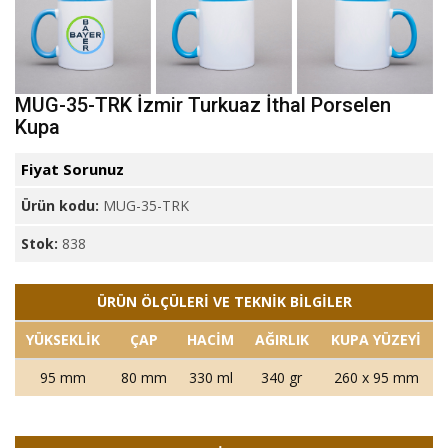
MUG-35-TRK İzmir Turkuaz İthal Porselen
Kupa
Fiyat Sorunuz
Ürün kodu:
MUG-35-TRK
Stok:
838
ÜRÜN ÖLÇÜLERİ VE TEKNİK BİLGİLER
YÜKSEKLİK
ÇAP
HACİM
AĞIRLIK
KUPA YÜZEYİ
95 mm
80 mm
330 ml
340 gr
260 x 95 mm