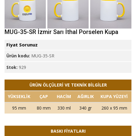
MUG-35-SR İzmir Sarı İthal Porselen Kupa
Fiyat Sorunuz
Ürün kodu:
MUG-35-SR
Stok:
929
ÜRÜN ÖLÇÜLERİ VE TEKNİK BİLGİLER
YÜKSEKLİK
ÇAP
HACİM
AĞIRLIK
KUPA YÜZEYİ
95 mm
80 mm
330 ml
340 gr
260 x 95 mm
BASKI FİYATLARI