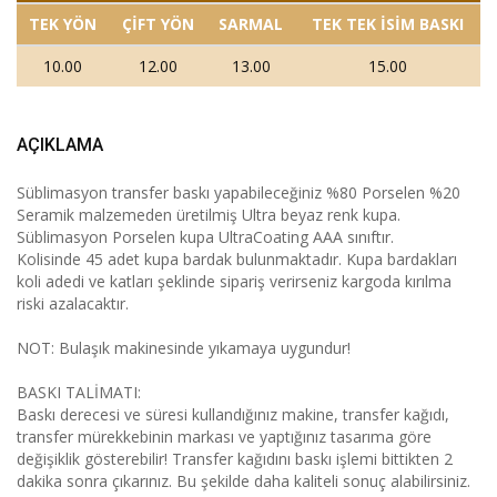
TEK YÖN
ÇİFT YÖN
SARMAL
TEK TEK İSİM BASKI
10.00
12.00
13.00
15.00
AÇIKLAMA
Süblimasyon transfer baskı yapabileceğiniz %80 Porselen %20
Seramik malzemeden üretilmiş Ultra beyaz renk kupa.
Süblimasyon Porselen kupa UltraCoating AAA sınıftır.
Kolisinde 45 adet kupa bardak bulunmaktadır. Kupa bardakları
koli adedi ve katları şeklinde sipariş verirseniz kargoda kırılma
riski azalacaktır.
NOT: Bulaşık makinesinde yıkamaya uygundur!
BASKI TALİMATI:
Baskı derecesi ve süresi kullandığınız makine, transfer kağıdı,
transfer mürekkebinin markası ve yaptığınız tasarıma göre
değişiklik gösterebilir! Transfer kağıdını baskı işlemi bittikten 2
dakika sonra çıkarınız. Bu şekilde daha kaliteli sonuç alabilirsiniz.