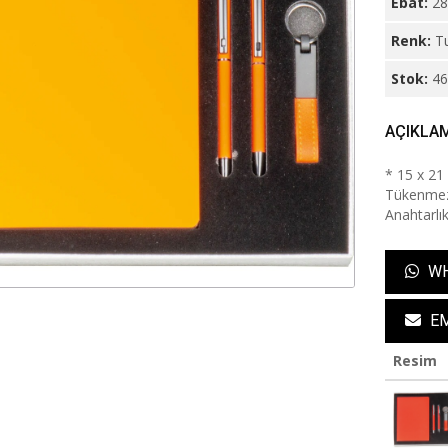
Ebat:
28
Renk:
T
Stok:
4
AÇIKLA
* 15 x 21
Tükenmez
Anahtarlı
WH
EM
Resim