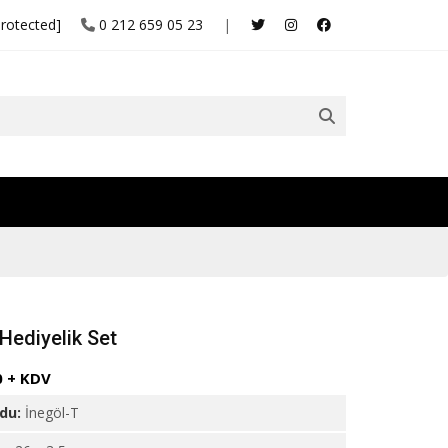
protected]
0 212 659 05 23
|
 Hediyelik Set
0 + KDV
odu:
İnegöl-T