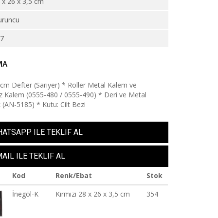
 x 26 x 3,5 cm
uruncu
67
MA
 cm Defter (Sarıyer) * Roller Metal Kalem ve
 Kalem (0555-480 / 0555-490) * Deri ve Metal
k (AN-5185) * Kutu: Cilt Bezi
ATSAPP ILE TEKLIF AL
AIL ILE TEKLIF AL
Kod
Renk/Ebat
Stok
İnegöl-K
Kırmızı 28 x 26 x 3,5 cm
354