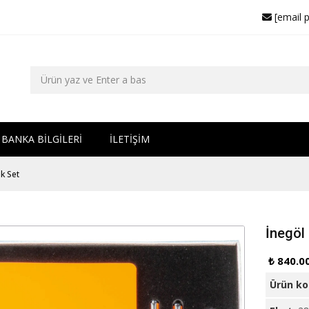
[email 
BANKA BİLGİLERİ
İLETİŞİM
k Set
İnegöl
₺ 840.0
Ürün k