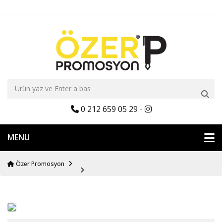
0 212 659 05 29
-
MENU
Özer Promosyon