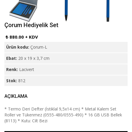
Çorum Hediyelik Set
₺ 880.00 + KDV
Ürün kodu:
Çorum-L
Ebat:
20 x 19 x 3,7 cm
Renk:
Lacivert
Stok:
812
AÇIKLAMA
* Termo Deri Defter (İstiklal 9,5x14 cm) * Metal Kalem Set
Roller ve Tükenmez (0555-480/0555-490) * 16 GB USB Bellek
(8113) * Kutu: Cilt Bezi