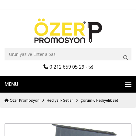
0 212 659 05 29
-
MENU
Özer Promosyon
Hediyelik Setler
Çorum-L Hediyelik Set