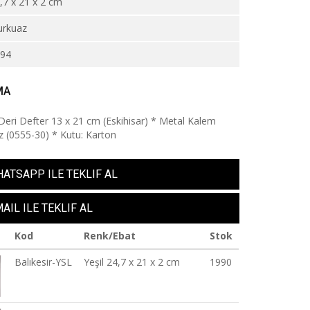
,7 x 21 x 2 cm
urkuaz
994
MA
eri Defter 13 x 21 cm (Eskihisar) * Metal Kalem
 (0555-30) * Kutu: Karton
ATSAPP ILE TEKLIF AL
AIL ILE TEKLIF AL
Kod
Renk/Ebat
Stok
Balıkesir-YSL
Yeşil 24,7 x 21 x 2 cm
1990