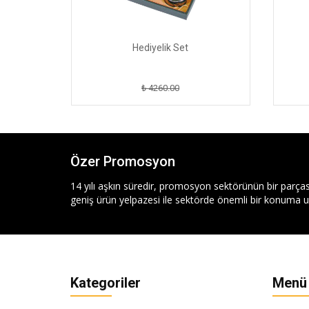
Hediyelik Set
₺ 4260.00
Özer Promosyon
14 yılı aşkın süredir, promosyon sektörünün bir parças
geniş ürün yelpazesi ile sektörde önemli bir konuma ul
Kategoriler
Menü