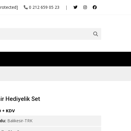
protected]
0 212 659 05 23
|
ir Hediyelik Set
0 + KDV
odu:
Balıkesir-TRK