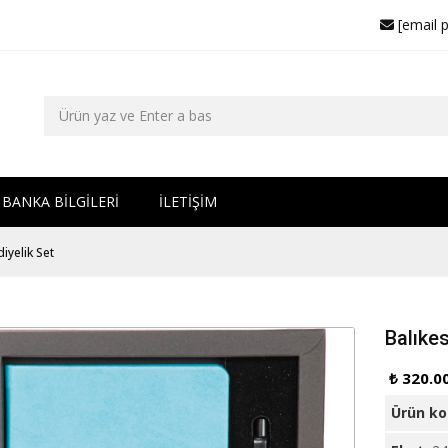
[email 
BANKA BİLGİLERİ
İLETİŞİM
iyelik Set
Balıkes
₺ 320.0
Ürün k