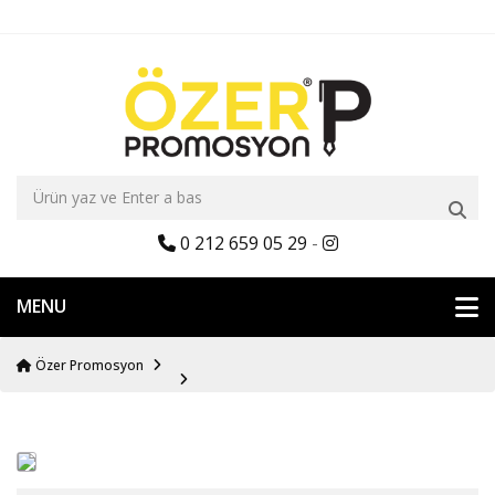
0 212 659 05 29
-
MENU
Özer Promosyon